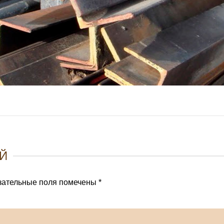
Й
зательные поля помечены
*