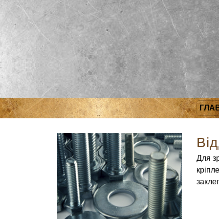
ГЛА
Ві
Для зр
кріпле
закле