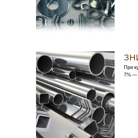
ЗН
При к
7% — 