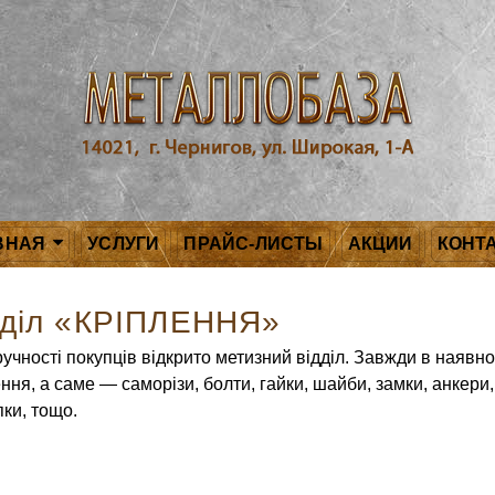
ВНАЯ
УСЛУГИ
ПРАЙС-ЛИСТЫ
АКЦИИ
КОНТ
дділ «КРІПЛЕННЯ»
учності покупців відкрито метизний відділ. Завжди в наявнос
ння, а саме — саморізи, болти, гайки, шайби, замки, анкери, 
пки, тощо.