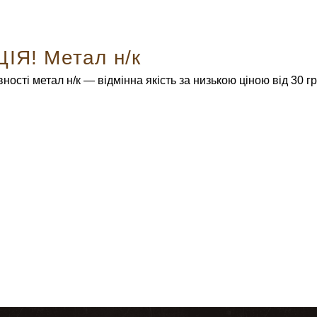
ІЯ! Метал н/к
ності метал н/к — відмінна якість за низькою ціною від 30 грн