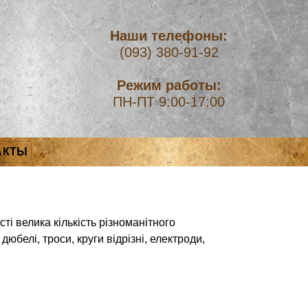
Наши телефоны:
(093) 380-91-92
Режим работы:
ПН-ПТ 9:00-17:00
АКТЫ
ті велика кількість різноманітного
дюбелі, троси, круги відрізні, електроди,